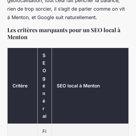
géolocalisation, tout cela fait pencher la balance,
rien de trop sorcier, il s’agit de parler comme on vit
à Menton, et Google suit naturellement.
Les critères marquants pour un SEO local à
Menton
S
E
O
g
Critère
é
SEO local à Menton
n
é
r
al
Fi