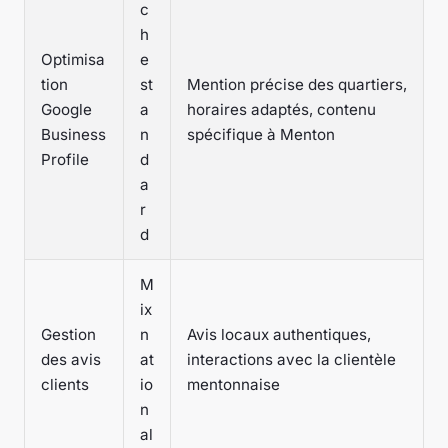
c
h
Optimisa
e
tion
st
Mention précise des quartiers,
Google
a
horaires adaptés, contenu
Business
n
spécifique à Menton
Profile
d
a
r
d
M
ix
Gestion
n
Avis locaux authentiques,
des avis
at
interactions avec la clientèle
clients
io
mentonnaise
n
al