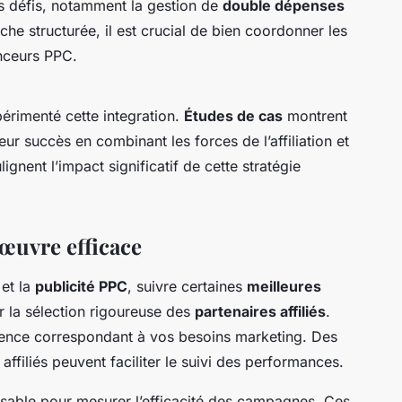
es défis, notamment la gestion de
double dépenses
he structurée, il est crucial de bien coordonner les
onceurs PPC.
érimenté cette integration.
Études de cas
montrent
ur succès en combinant les forces de l’affiliation et
nent l’impact significatif de cette stratégie
œuvre efficace
et la
publicité PPC
, suivre certaines
meilleures
 la sélection rigoureuse des
partenaires affiliés
.
ience correspondant à vos besoins marketing. Des
affiliés peuvent faciliter le suivi des performances.
nsable pour mesurer l’efficacité des campagnes. Ces