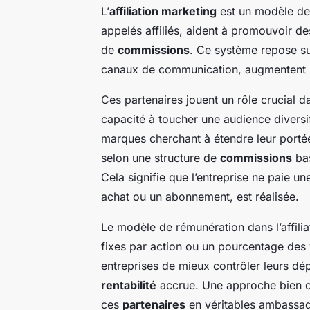
L’
affiliation marketing
est un modèle d
appelés affiliés, aident à promouvoir d
de
commissions
. Ce système repose sur 
canaux de communication, augmentent la vi
Ces partenaires jouent un rôle crucial da
capacité à toucher une audience diversif
marques cherchant à étendre leur portée.
selon une structure de
commissions
bas
Cela signifie que l’entreprise ne paie 
achat ou un abonnement, est réalisée.
Le modèle de rémunération dans l’affili
fixes par action ou un pourcentage des 
entreprises de mieux contrôler leurs dé
rentabilité
accrue. Une approche bien orc
ces
partenaires
en véritables ambassa