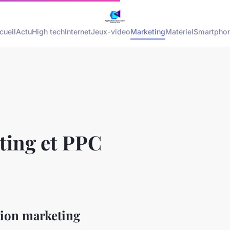
cueil
Actu
High tech
Internet
Jeux-video
Marketing
Matériel
Smartpho
eting et PPC
tion marketing