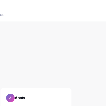
nes
Anaïs
A