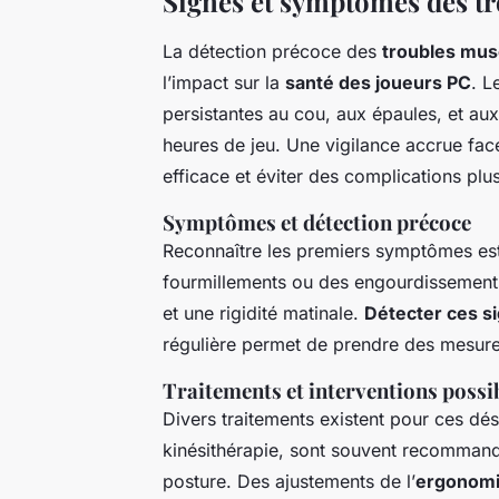
Signes et symptômes des t
La détection précoce des
troubles mus
l’impact sur la
santé des joueurs PC
. L
persistantes au cou, aux épaules, et a
heures de jeu. Une vigilance accrue fa
efficace et éviter des complications plus
Symptômes et détection précoce
Reconnaître les premiers symptômes est 
fourmillements ou des engourdissements 
et une rigidité matinale.
Détecter ces s
régulière permet de prendre des mesure
Traitements et interventions possi
Divers traitements existent pour ces dé
kinésithérapie, sont souvent recommand
posture. Des ajustements de l’
ergonom