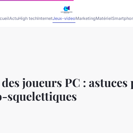
cueil
Actu
High tech
Internet
Jeux-video
Marketing
Matériel
Smartpho
 des joueurs PC : astuces 
-squelettiques