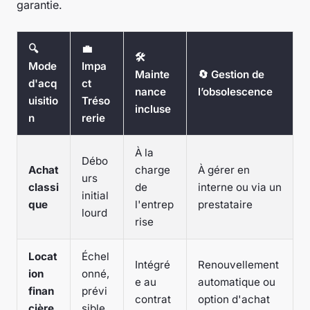
garantie.
🔍
💼
🛠
Mode
Impa
Mainte
🔄 Gestion de
d'acq
ct
nance
l’obsolescence
uisitio
Tréso
incluse
n
rerie
À la
Débo
Achat
charge
À gérer en
urs
classi
de
interne ou via un
initial
que
l'entrep
prestataire
lourd
rise
Locat
Échel
Intégré
Renouvellement
ion
onné,
e au
automatique ou
finan
prévi
contrat
option d'achat
cière
sible